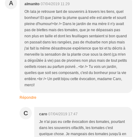
A
almanito
07/04/2019 11:29
Oh lala je retrouve tant de souvenirs à travers les tiens, quel
bonheur! Et que j'aime ta plume quand elle est alerte et sourit
pleine d'humour!<br /> Dans le jardin de ma mère il n'y avait
pas de blettes mais des tomates, que je ne dépassais pas
non plus en taille et dont les feuillages sentaient si bon quand
on passait dans les rangées, pas de rhubarbe non plus mais
j'ai fait la même désastreuse expérience que toi et tu décris à
merveille la sensation de la plante crue sous la dent (ça m'en
a dégoûtée à vie) pas de pivoines non plus mais de tout petits
oeillets roses au parfum poivré...<br /> Tu vois un jardin,
quelles que soit ses composants, c'est du bonheur pour la vie
entière.<br /> Un petit bijou cette évocation, madame Caro,
merci!
Répondre
C
caro
07/04/2019 17:47
Je n'ai pas eu cette évocation des tomates, pourtant
dans les souvenirs olfactifs, les tomates c'est
quelque chose. Je mangeais des tomates jusqu'à en